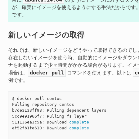
常に
のようにイメージに対するタグを
が、確実にイメージを使えるようにする手法だからです
です。
新しいイメージの取得
それでは、新しいイメージをどうやって取得できるのでしょうか。D
存在しないイメージを使う時、自動的にイメージをダウン
ナを起動するまで少々時間がかかる場合があります。イメ
docker
pull
c
場合は、
コマンドを使えます。以下は
例です。
$ docker pull centos

Pulling repository centos

b7de3133ff98: Pulling dependent layers

5cc9e91966f7: Pulling fs layer

511136ea3c5a: Download 
complete
ef52fb1fe610: Download 
complete
. . .
