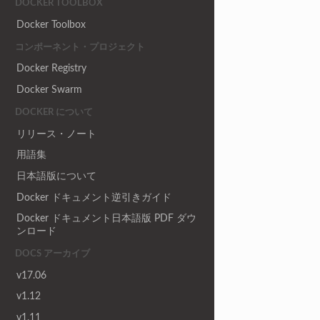
DOCKER TOOLBOX
Docker Toolbox
コンポーネント・プロジェクト
Docker Registry
Docker Swarm
DOCKER について
リリース・ノート
用語集
日本語版について
Docker ドキュメント逆引きガイド
Docker ドキュメント日本語版 PDF ダウ
ンロード
DOCS アーカイブ
v17.06
v1.12
v1.11