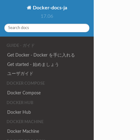
Docker-docs-ja
17.06
GUIDE - ガイド
Get Docker - Docker を手に入れる
Get started - 始めましょう
ユーザガイド
DOCKER COMPOSE
Docker Compose
DOCKER HUB
Docker Hub
DOCKER MACHINE
Docker Machine