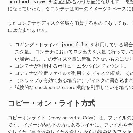
virtual
size
を適宜組み合わせた値になります。 複
になっていたら、各コンテナは同一のイメージをベースに
またコンテナがディスク領域を消費するものであっても、
には含まれません。
json-file
ロギング・ドライバ
を利用している場合
スク量。 コンテナにおいてログ出力を大量に行ってい
い場合には、このディスク量は無視できないものにな
コンテナが利用するボリュームやバインドマウント。
コンテナの設定ファイルが利用するディスク領域。 そ
（スワップが有効である場合に）ディスクに書き込ま
試験的な checkpoint/restore 機能を利用している
コピー・オン・ライト方式
コピーオンライト（copy-on-write; CoW）は、フ
です。 イメージ内の下の方にあるレイヤに、ファイルや
のレイヤ（書き込みレイヤを含む）からの読み込みアクセ