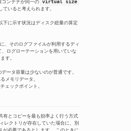
virtual
size
数コンテナが同一の
していると考えられます。
以下に示す状況はディスク総量の算定
に、そのログファイルが利用するディ
て、ログローテーションを用いていな
ります。
のデータ容量は少ないのが普通です。
れるメモリデータ。
場合のチェックポイント。
ァイルの共有とコピーを最も効率よく行う方式
ディレクトリが存在していた場合に、別
スが必要であるとします。 このときに