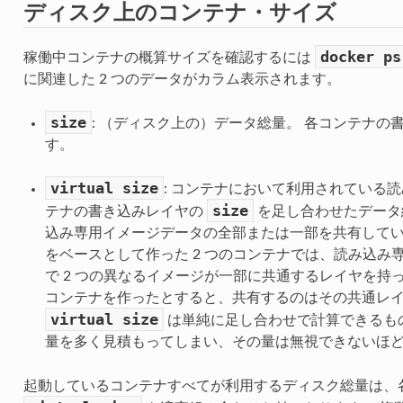
ディスク上のコンテナ・サイズ
docker
ps
稼働中コンテナの概算サイズを確認するには
に関連した 2 つのデータがカラム表示されます。
size
: （ディスク上の）データ総量。 各コンテナ
す。
virtual
size
: コンテナにおいて利用されている
size
テナの書き込みレイヤの
を足し合わせたデータ
込み専用イメージデータの全部または一部を共有している
をベースとして作った 2 つのコンテナでは、読み込み専用
で 2 つの異なるイメージが一部に共通するレイヤを持っ
コンテナを作ったとすると、共有するのはその共通レイ
virtual
size
は単純に足し合わせで計算できるも
量を多く見積もってしまい、その量は無視できないほ
起動しているコンテナすべてが利用するディスク総量は、