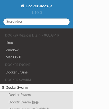
Docker-docs-ja
1.10.0
DOCKER を始めましょう - 導入ガイド
Linux
Window
Mac OS X
DOCKER ENGINE
Docker Engine
DOCKER SWARM
Docker Swarm
Docker Swarm
Docker Swarm 概要