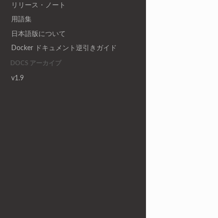
リリース・ノート
用語集
日本語版について
Docker ドキュメント逆引きガイド
DOCS アーカイブ
v1.9