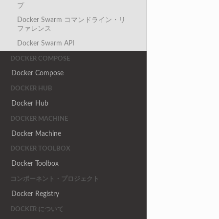
プ
Docker Swarm コマンドライン・リ
ファレンス
Docker Swarm API
DOCKER COMPOSE
Docker Compose
DOCKER HUB
Docker Hub
DOCKER MACHINE
Docker Machine
DOCKER TOOLBOX
Docker Toolbox
コンポーネント・プロジェクト
Docker Registry
DOCKER について