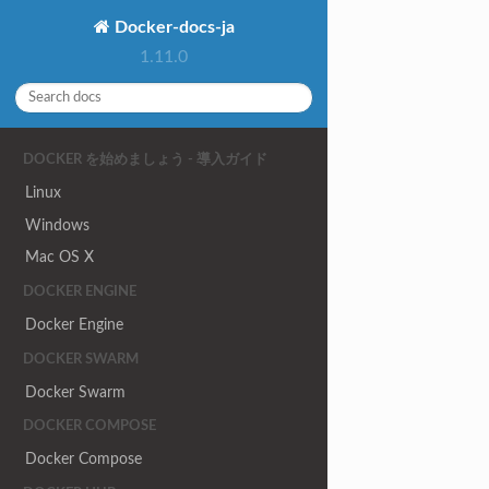
Docker-docs-ja
1.11.0
DOCKER を始めましょう - 導入ガイド
Linux
Windows
Mac OS X
DOCKER ENGINE
Docker Engine
DOCKER SWARM
Docker Swarm
DOCKER COMPOSE
Docker Compose