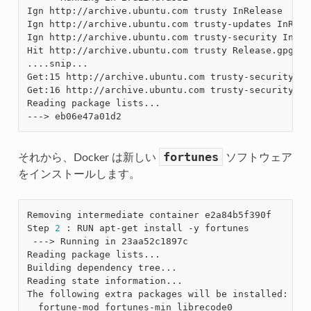
Ign http://archive.ubuntu.com trusty InRelease

Ign http://archive.ubuntu.com trusty-updates InRelea
Ign http://archive.ubuntu.com trusty-security InRele
Hit http://archive.ubuntu.com trusty Release.gpg

....snip...

Get:15 http://archive.ubuntu.com trusty-security/re
Get:16 http://archive.ubuntu.com trusty-security/un
Reading package lists...

fortunes
それから、Docker は新しい
ソフトウェア
をインストールします。
Removing intermediate container e2a84b5f390f

Step 
2
 : RUN apt-get install -y fortunes

 ---> Running in 23aa52c1897c

Reading package lists...

Building dependency tree...

Reading state information...

The following extra packages will be installed:

  fortune-mod fortunes-min librecode0
