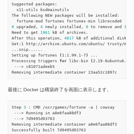
Suggested packages:

  x11-utils bsdmainutils

The following NEW packages will be installed:

0
 upgraded, 
4
 newly installed, 
0
 to remove and 
3
 no
Need to get 
1961
 kB of archives.

After this operation, 
4817
 kB of additional disk sp
Get:1 http://archive.ubuntu.com/ubuntu/ trusty/main
...snip......

Setting up fortunes 
(
1:1.99.1-7
)
 ...

Processing triggers 
for
 libc-bin 
(
2.19-0ubuntu6.6
)
 
 ---> c81071adeeb5

最後に Docker は構築終了を画面に表示します。
Step 
3
 : CMD /usr/games/fortune -a 
|
 cowsay

 ---> Running in a8e6faa88df3

 ---> 7d9495d03763

Removing intermediate container a8e6faa88df3
