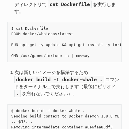
cat
Dockerfile
ディレクトリで
を実行しま
す。
$ cat Dockerfile

FROM docker/whalesay:latest

RUN apt-get -y update 
&&
 apt-get install -y fortunes
CMD /usr/games/fortune -a 
|
次は新しいイメージを構築するため
docker
build
-t
docker-whale
.
コマン
ドをターミナル上で実行します（最後にピリオド
.
を忘れないでください）。
$ docker build -t docker-whale .

Sending build context to Docker daemon 158.8 MB

...省略...

Removing intermediate container a8e6faa88df3
