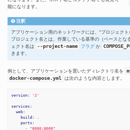
能になります。
注釈
アプリケーション用のネットワークには、"プロジェクト
プロジェクト名とは、作業している基準の（ベースとな
--project-name
COMPOSE_P
ェクト名は
フラグ
か
きます。
m
例として、アプリケーションを置いたディレクトリ名を
docker-compose.yml
は次のような内容とします。
version
:
'2'
services
:
web
:
build
:
.
ports
:
-
"8000:8000"