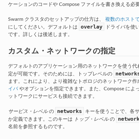
ケーションのコードや Compose ファイルを書き換える
Swarm クラスタのセットアップの仕方は、
複数のホスト
overlay
にしてください。デフォルトは
ドライバを使
です。詳しくは後述します。
カスタム・ネットワークの指定
デフォルトのアプリケーション用のネットワークを使う代
network
定が可能です。そのためには、トップレベルの
ます。これにより、より複雑なトポロジのネットワーク作
イバ
やオプションを指定できます。また、Compose に
ットワークにサービスも接続できます。
networks
サービス・レベル
の
キーを使うことで、各サ
networ
か定義できます。このキーは
トップ・レベル
の
名前を参照するものです。