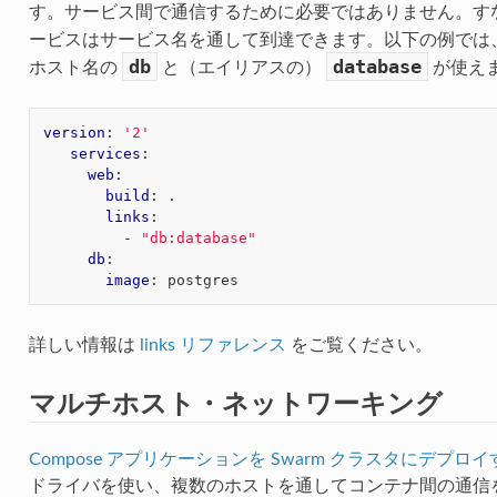
す。サービス間で通信するために必要ではありません。す
ービスはサービス名を通して到達できます。以下の例では
db
database
ホスト名の
と（エイリアスの）
が使え
version
:
'2'
services
:
web
:
build
:
.
links
:
-
"db:database"
db
:
image
:
postgres
詳しい情報は
links リファレンス
をご覧ください。
マルチホスト・ネットワーキング
Compose アプリケーションを Swarm クラスタにデプロイ
ドライバを使い、複数のホストを通してコンテナ間の通信