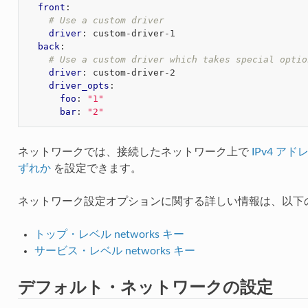
front
:
# Use a custom driver
driver
:
custom-driver-1
back
:
# Use a custom driver which takes special optio
driver
:
custom-driver-2
driver_opts
:
foo
:
"1"
bar
:
"2"
ネットワークでは、接続したネットワーク上で
IPv4 ア
ずれか
を設定できます。
ネットワーク設定オプションに関する詳しい情報は、以下
トップ・レベル networks キー
サービス・レベル networks キー
デフォルト・ネットワークの設定