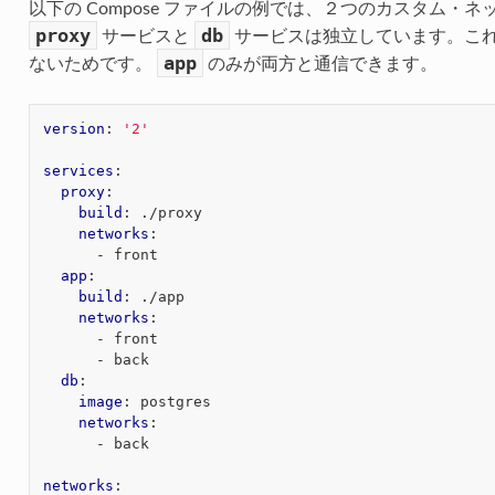
以下の Compose ファイルの例では、２つのカスタム・
proxy
db
サービスと
サービスは独立しています。こ
app
ないためです。
のみが両方と通信できます。
version
:
'2'
services
:
proxy
:
build
:
./proxy
networks
:
-
front
app
:
build
:
./app
networks
:
-
front
-
back
db
:
image
:
postgres
networks
:
-
back
networks
: