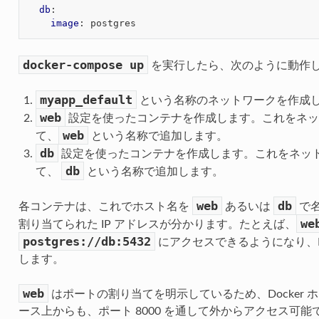
db
:
image
:
postgres
docker-compose
up
を実行したら、次のように動作
myapp_default
という名称のネットワークを作成
web
設定を使ったコンテナを作成します。これをネ
web
て、
という名称で追加します。
db
設定を使ったコンテナを作成します。これをネッ
db
て、
という名称で追加します。
web
db
各コンテナは、これでホスト名を
あるいは
で
we
割り当てられた IP アドレスが分かります。たとえば、
postgres://db:5432
にアクセスできるようになり、Po
します。
web
はポートの割り当てを明示しているため、Docker
ース上からも、ポート 8000 を通して外からアクセス可能