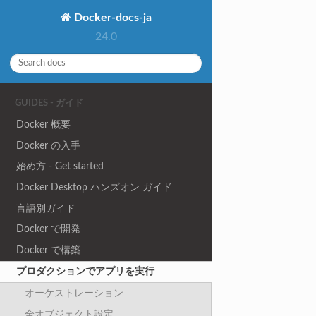
Docker-docs-ja
24.0
GUIDES - ガイド
Docker 概要
Docker の入手
始め方 - Get started
Docker Desktop ハンズオン ガイド
言語別ガイド
Docker で開発
Docker で構築
プロダクションでアプリを実行
オーケストレーション
全オブジェクト設定