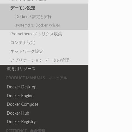
デーモン設定
Docker の設定と実行
systemd で Docker を制御
Prometheus メトリクス収集
コンテナ設定
ネットワーク設定
アプリケーション データの管理
教育用リソース
PRODUCT MANUALS - マニュアル
Docker Desktop
Docker Engine
Docker Compose
Docker Hub
Docker Registry
REFERENCE - 参考資料