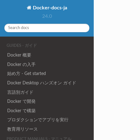
Docker-docs-ja
24.0
GUIDES - ガイド
Docker 概要
Docker の入手
始め方 - Get started
Docker Desktop ハンズオン ガイド
言語別ガイド
Docker で開発
Docker で構築
プロダクションでアプリを実行
教育用リソース
PRODUCT MANUALS - マニュアル