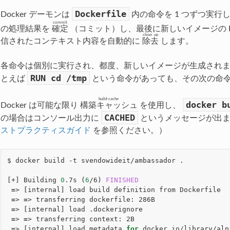
Dockerfile
Docker デーモンは
内の命令を 1 つずつ実
commit
の処理結果を
確定
（コミット）し、最後に新しいイメージの ID
clean up
信されたコンテキスト内容を自動的に
除去
します。
各命令は個別に実行され、都度、新しいイメージが生成され
RUN
cd
/tmp
とえば
という命令があっても、その次の命
build-cache
docker
b
Docker は可能な限り
構築キャッシュ
を使用し、
CACHED
の場合はコンソール出力に
というメッセージが出
ストプラクティスガイド
を参照ください。）
$ docker build -t svendowideit/ambassador .

[
+
]
 Building 
0
.7s 
(
6
/6
)
FINISHED
=
> 
[
internal
]
 load build definition from Dockerfile  
=
> 
=
> transferring dockerfile: 286B                  
=
> 
[
internal
]
 load .dockerignore                     
=
> 
=
> transferring context: 2B                       
=
> 
[
internal
]
 load metadata 
for
 docker.io/library/alp