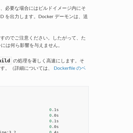
行し、必要な場合にはビルドイメージ内にそ
 を出力します。Docker デーモンは、送
ますのでご注意ください。したがって、た
令には何ら影響を与えません。
uild
の処理を著しく高速にします。そ
ます。（詳細については、
Dockerfile のベ
                     
0
.1s

                     
0
.0s

                     
0
.1s

                     
0
.0s

ine:3.2              
0
.4s
