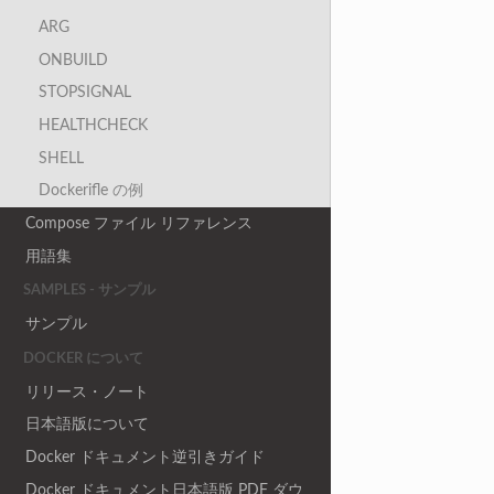
ARG
ONBUILD
STOPSIGNAL
HEALTHCHECK
SHELL
Dockerifle の例
Compose ファイル リファレンス
用語集
SAMPLES - サンプル
サンプル
DOCKER について
リリース・ノート
日本語版について
Docker ドキュメント逆引きガイド
Docker ドキュメント日本語版 PDF ダウ