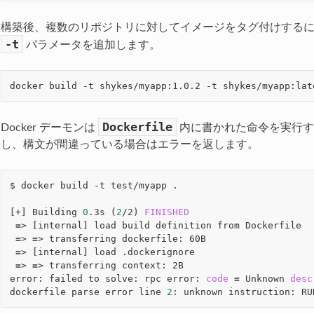
構築後、複数のリポジトリに対してイメージをタグ付けする
-t
パラメータを追加します。
Dockerfile
Docker デーモンは
内に書かれた命令を実行
し、構文が間違っている場合はエラーを返します。
$ docker build -t test/myapp .

[
+
]
 Building 
0
.3s 
(
2
/2
)
FINISHED
=
> 
[
internal
]
 load build definition from Dockerfile  
=
> 
=
> transferring dockerfile: 60B                   
=
> 
[
internal
]
 load .dockerignore                     
=
> 
=
> transferring context: 2B                       
error: failed to solve: rpc error: 
code
=
 Unknown 
desc
dockerfile parse error line 
2