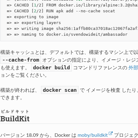
=
> CACHED 
[
1
/2
]
 FROM docker.io/library/alpine:3.2@sha
=
> CACHED 
[
2
/2
]
 RUN apk add --no-cache socat         
=
> exporting to image                                
=
> 
=
> exporting layers                               
=
> 
=
> writing image sha256:1affb80ca37018ac12067fa2af
=
> 
=
> naming to docker.io/svendowideit/ambassador    
構築キャッシュとは、デフォルトでは、構築するマシン上で
--cache-from
オプションの指定により、イメージ・レジ
docker
build
も使えます。
コマンドリファレンスの
外
ョンをご覧ください。
docker
scan
構築が終われば、
で
イメージを検査
したり
できます。
ビルドキット
BuildKit
バージョン 18.09 から、Docker は
moby/buildkit
プロジェク