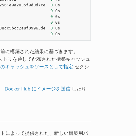
256:e9a2035f9d0d7ce  
0
.0s

                     
0
.0s

                     
0
.0s

                     
0
.0s

38cc5bcc2a8f09963de  
0
.0s

                     
0
以前に構築された結果に基づきます。
ストリを通して配布された構築キャッシュ
部のキャッシュをソースとして指定
セクシ
、
Docker Hub にイメージを送信
したり
トによって提供された、新しい構築用バ