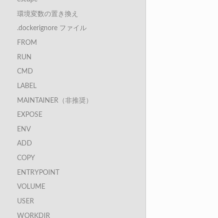
環境変数の置き換え
.dockerignore ファイル
FROM
RUN
CMD
LABEL
MAINTAINER（非推奨）
EXPOSE
ENV
ADD
COPY
ENTRYPOINT
VOLUME
USER
WORKDIR