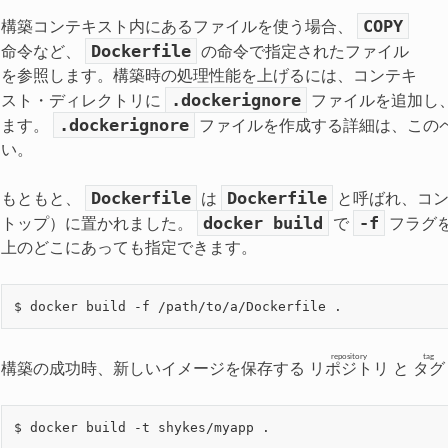
COPY
構築コンテキスト内にあるファイルを使う場合、
Dockerfile
命令など、
の命令で指定されたファイル
を参照します。構築時の処理性能を上げるには、コンテキ
.dockerignore
スト・ディレクトリに
ファイルを追加し
.dockerignore
ます。
ファイルを作成する詳細は、この
い。
Dockerfile
Dockerfile
もともと、
は
と呼ばれ、コン
docker
build
-f
トップ）に置かれました。
で
フラグを使
上のどこにあっても指定できます。
repository
tag
構築の成功時、新しいイメージを保存する
リポジトリ
と
タグ