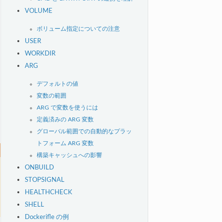
VOLUME
ボリューム指定についての注意
USER
WORKDIR
ARG
デフォルトの値
変数の範囲
ARG で変数を使うには
定義済みの ARG 変数
グローバル範囲での自動的なプラッ
トフォーム ARG 変数
構築キャッシュへの影響
ONBUILD
STOPSIGNAL
HEALTHCHECK
SHELL
Dockerifle の例