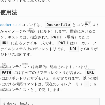
視するガイドをご覧ください。
使用法
context
Dockerfile
docker build
コマンドは、
と
コンテキスト
build
からイメージを
構築
（ビルド）します。構築におけるコ
PATH
ンテキストとは、指定された
（場所）または
URL
PATH
にあるファイル一式です。
はローカル・フ
URL
ァイルシステム上のディレクトリです。
は Git リポ
ジトリの場所です。
build context
構築コンテキスト
は再帰的に処理されます。つまり、
PATH
URL
にはすべてのサブディレクトリが含まれ、
にはリポジトリとサブモジュールが含まれます。以下の例
.
における構築コマンドは、現在のディレクトリ（
）を
構築コンテキストとして使用します。
$ docker build .
