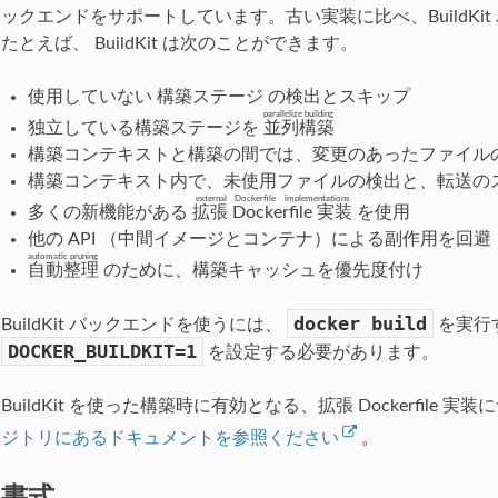
ックエンドをサポートしています。古い実装に比べ、BuildKi
たとえば、 BuildKit は次のことができます。
使用していない
構築ステージ
の検出とスキップ
parallelize building
独立している構築ステージを
並列構築
構築コンテキストと構築の間では、変更のあったファイル
構築コンテキスト内で、未使用ファイルの検出と、転送の
external Dockerfile implementations
多くの新機能がある
拡張 Dockerfile 実装
を使用
他の API （中間イメージとコンテナ）による副作用を回避
automatic pruning
自動整理
のために、構築キャッシュを優先度付け
docker
build
BuildKit バックエンドを使うには、
を実行す
DOCKER_BUILDKIT=1
を設定する必要があります。
BuildKit を使った構築時に有効となる、拡張 Dockerfile
ジトリにあるドキュメントを参照ください
。
書式