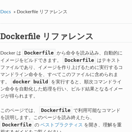
Docs
»
Dockerfile リファレンス
Dockerfile リファレンス
Dockerfile
Docker は
から命令を読み込み、自動的に
Dockerfile
イメージをビルドできます。
はテキスト
ファイルであり、イメージを作り上げるために実行するコ
マンドライン命令を、すべてこのファイルに含められま
docker
build
す。
を実行すると、順次コマンドライ
ン命令を自動化した処理を行い、ビルド結果となるイメー
ジが得られます。
Dockerfile
このページでは、
で利用可能なコマンド
を説明します。このページを読み終えたら、
Dockerfile
の
ベストプラクティス
を開き、理解を重