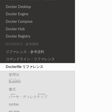
Docker Desktop
Docker Engine
Docker Compose
Docker Hub
Docker Registry
REFERENCE - 参考資料
リファレンス・参考資料
コマンドライン・リファレンス
Dockerfile リファレンス
使用法
ビルドキット
BuildKit
書式
parser directives
パーサ・ディレクティブ
syntax
escape