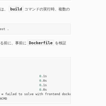
build
には、
コマンドの実行時、複数の
Dockerfile
する前に、事前に
を検証
                     
0
.1s

                     
0
.0s

                     
0
.1s

                     
0
.0s

=
 failed to solve with frontend dockerfile.v0: failed t