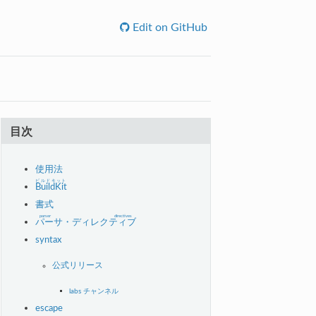
Edit on GitHub
目次
使用法
ビルドキット
BuildKit
書式
parser directives
パーサ・ディレクティブ
syntax
公式リリース
labs チャンネル
escape