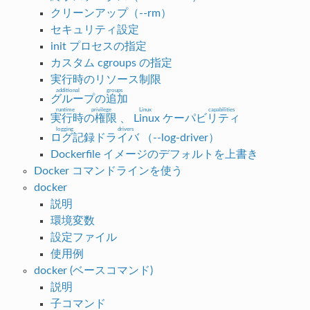
クリーンアップ（--rm）
セキュリティ設定
init プロセスの指定
カスタム cgroups の指定
実行時のリソース制限
additional groups
グループの追加
runtime privilege
Linux capabilities
実行時の権限
、
Linux ケーパビリティ
logging drivers
ログ記録ドライバ
（--log-driver）
Dockerfile イメージのデフォルトを上書き
Docker コマンドラインを使う
docker
説明
環境変数
設定ファイル
使用例
docker (ベースコマンド)
説明
子コマンド