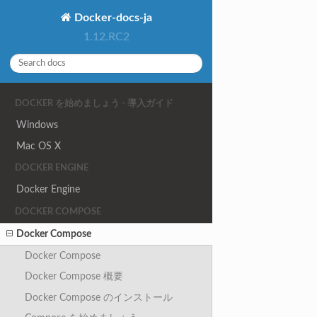
Docker-docs-ja
1.12.RC2
DOCKER を始めましょう - 導入ガイド
Windows
Mac OS X
DOCKER ENGINE
Docker Engine
DOCKER COMPOSE
Docker Compose
Docker Compose
Docker Compose 概要
Docker Compose のインストール