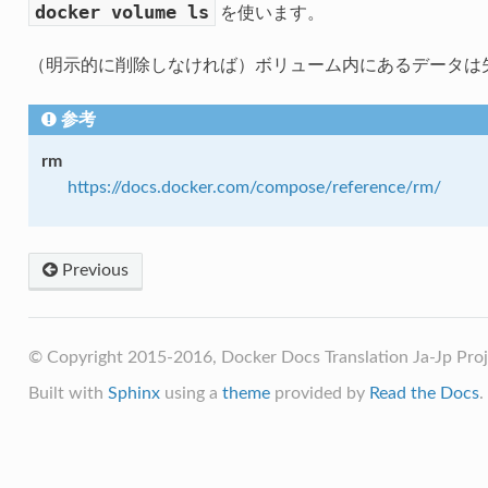
docker
volume
ls
を使います。
（明示的に削除しなければ）ボリューム内にあるデータは
参考
rm
https://docs.docker.com/compose/reference/rm/
Previous
© Copyright 2015-2016, Docker Docs Translation Ja-Jp Proj
Built with
Sphinx
using a
theme
provided by
Read the Docs
.