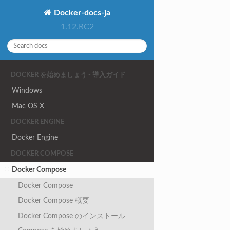
Docker-docs-ja
1.12.RC2
DOCKER を始めましょう - 導入ガイド
Windows
Mac OS X
DOCKER ENGINE
Docker Engine
DOCKER COMPOSE
Docker Compose
Docker Compose
Docker Compose 概要
Docker Compose のインストール