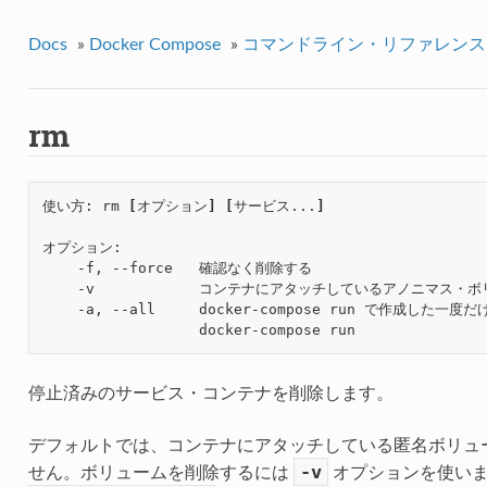
Docs
»
Docker Compose
»
コマンドライン・リファレンス
rm
使い方: rm 
[
オプション
]
[
サービス...
]
オプション:

    -f, --force   確認なく削除する

    -v            コンテナにアタッチしているアノニマス・ボ
    -a, --all     docker-compose run で作成した
停止済みのサービス・コンテナを削除します。
デフォルトでは、コンテナにアタッチしている匿名ボリューム（a
-v
せん。ボリュームを削除するには
オプションを使いま