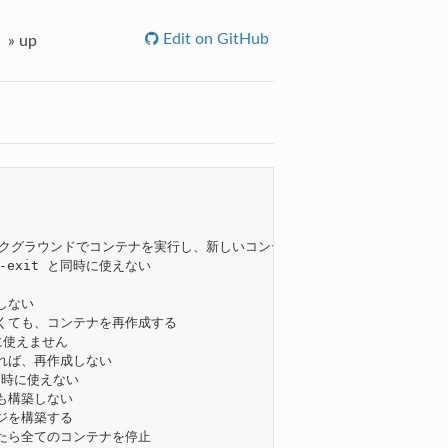
Edit on GitHub
»
up
ード: バックグラウンドでコンテナを実行し、新しいコンテナ名を表示

ner-exit と同時に使えない

しない

更がなくても、コンテナを再作成する

時に使えません

ていれば、再作成しない

 と同時に使えない

ても構築しない

ージを構築する

停止したら全てのコンテナを停止
