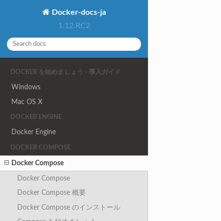
Docker-docs-ja
1.12.RC2
DOCKER を始めましょう - 導入ガイド
Windows
Mac OS X
DOCKER ENGINE
Docker Engine
DOCKER COMPOSE
Docker Compose
Docker Compose
Docker Compose 概要
Docker Compose のインストール