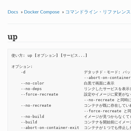
Docs
»
Docker Compose
»
コマンドライン・リファレンス
up
使い方: up 
[
オプション
]
[
サービス...
]
オプション:

    -d                         デタッチド・モ
                               --abort-on-contai
    --no-color                 白黒で画面に表示

    --no-deps                  リンクしたサービスを表示
    --force-recreate           設定やイメージに変
                               --no-recreate と同
    --no-recreate              コンテナが既に存在し
                               --force-recreate
    --no-build                 イメージが見つからなく
    --build                    コンテナを開始前にイメ
    --abort-on-container-exit  コンテナが１つでも