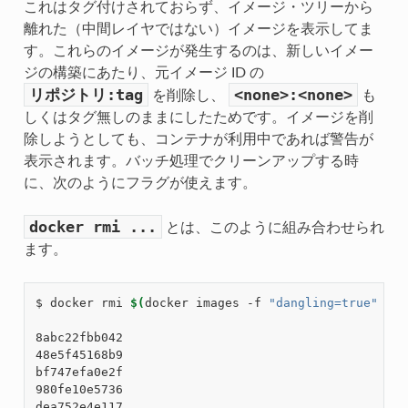
これはタグ付けされておらず、イメージ・ツリーから
離れた（中間レイヤではない）イメージを表示してま
す。これらのイメージが発生するのは、新しいイメー
ジの構築にあたり、元イメージ ID の
リポジトリ:tag
<none>:<none>
を削除し、
も
しくはタグ無しのままにしたためです。イメージを削
除しようとしても、コンテナが利用中であれば警告が
表示されます。バッチ処理でクリーンアップする時
に、次のようにフラグが使えます。
docker
rmi
...
とは、このように組み合わせられ
ます。
$ docker rmi 
$(
docker images -f 
"dangling=true"
 -q
)
8abc22fbb042

48e5f45168b9

bf747efa0e2f

980fe10e5736

dea752e4e117
