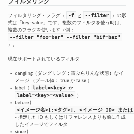
フィルタリング
-f
--filter
フィルタリング・フラグ（
と
）の形
式は「key=value」です。複数のフィルタを使う時は、
複数のフラグを使います（例：
--filter
"foo=bar"
--filter
"bif=baz"
）。
現在サポートされているフィルタ：
dangling（ダングリング；宙ぶらりんな状態）なイ
メージ （ブール値： true か false ）
label=<key>
label（
か
label=<key>=<value>
）
before (
<イメージ名>[:<タグ>],
<イメージ
ID>
または
- 指定した ID もしくはリファレンスよりも前に作成
したイメージでフィルタ
since (