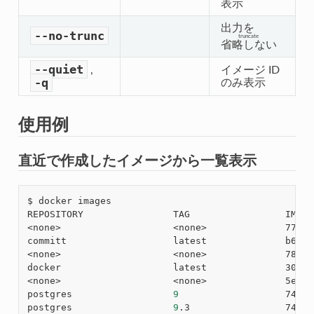
表示
出力を
--no-trunc
truncate
省略しない
--quiet
,
イメージ ID
-q
のみ表示
使用例
直近で作成したイメージから一覧表示
$ docker images

REPOSITORY                TAG                 IMAGE
<none>                    <none>              77af4
committ                   latest              b6fa7
<none>                    <none>              78a85
docker                    latest              30557
<none>                    <none>              5ed62
postgres                  
9
                   746b8
postgres                  
9
.3                 746b8