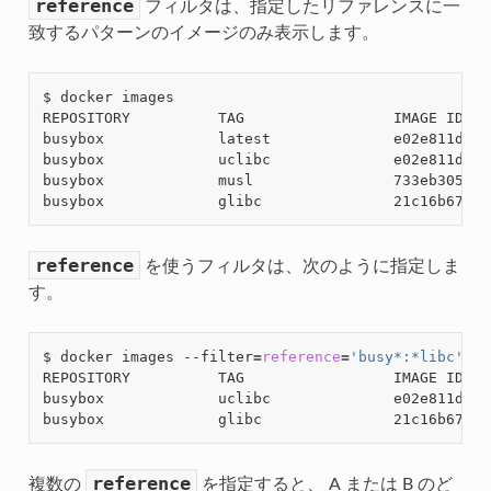
reference
フィルタは、指定したリファレンスに一
致するパターンのイメージのみ表示します。
$ docker images

REPOSITORY          TAG                 IMAGE ID   
busybox             latest              e02e811dd08
busybox             uclibc              e02e811dd08
busybox             musl                733eb3059dc
busybox             glibc               21c16b6787c
reference
を使うフィルタは、次のように指定しま
す。
$ docker images --filter
=
reference
=
'busy*:*libc'
REPOSITORY          TAG                 IMAGE ID   
busybox             uclibc              e02e811dd08
busybox             glibc               21c16b6787c
reference
複数の
を指定すると、 A または B のど