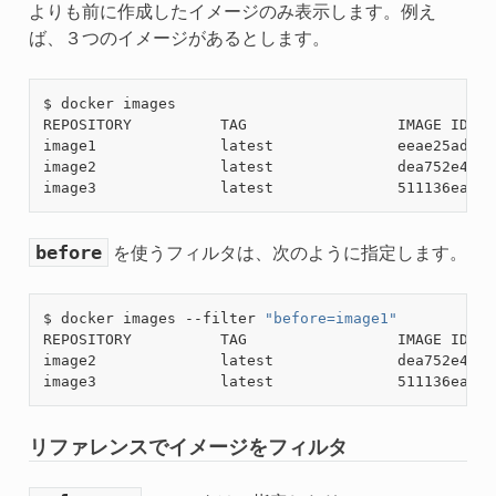
よりも前に作成したイメージのみ表示します。例え
ば、３つのイメージがあるとします。
$ docker images

REPOSITORY          TAG                 IMAGE ID   
image1              latest              eeae25ada2a
image2              latest              dea752e4e11
image3              latest              511136ea3c5
before
を使うフィルタは、次のように指定します。
$ docker images --filter 
"before=image1"
REPOSITORY          TAG                 IMAGE ID   
image2              latest              dea752e4e11
image3              latest              511136ea3c5
リファレンスでイメージをフィルタ