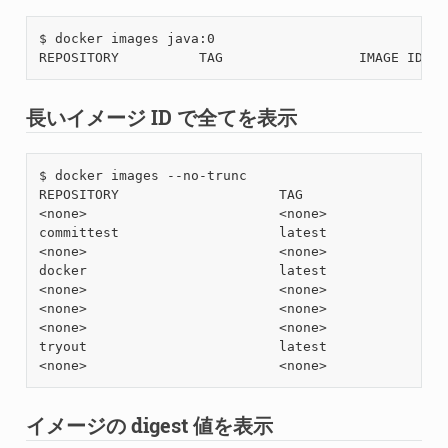
$ docker images java:0

長いイメージ ID で全てを表示
$ docker images --no-trunc

REPOSITORY                    TAG                 I
<none>                        <none>              s
committest                    latest              s
<none>                        <none>              s
docker                        latest              s
<none>                        <none>              s
<none>                        <none>              s
<none>                        <none>              s
tryout                        latest              s
<none>                        <none>              s
イメージの digest 値を表示