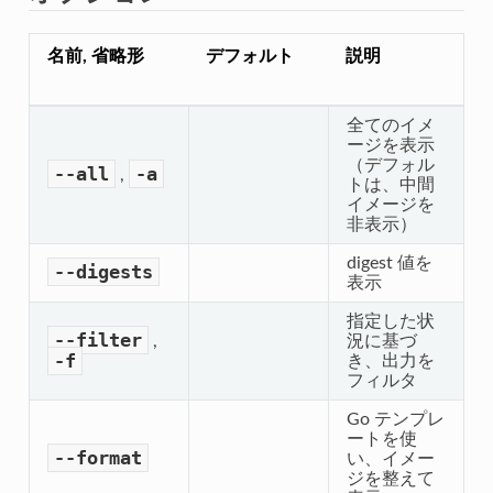
名前, 省略形
デフォルト
説明
全てのイメ
ージを表示
（デフォル
--all
-a
,
トは、中間
イメージを
非表示）
digest 値を
--digests
表示
指定した状
--filter
,
況に基づ
-f
き、出力を
フィルタ
Go テンプレ
ートを使
--format
い、イメー
ジを整えて