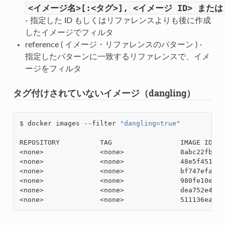
<イメージ名>[:<タグ>],
<イメージ
ID>
または
- 指定した ID もしくはリファレンスよりも後に作成
したイメージでフィルタ
reference ( イメージ・リファレンスのパターン ) -
指定したパターンに一致するリファレンスで、イメ
ージをフィルタ
タグ付けされていないイメージ（dangling）
$ docker images --filter 
"dangling=true"
REPOSITORY          TAG                 IMAGE ID   
<none>              <none>              8abc22fbb04
<none>              <none>              48e5f45168b
<none>              <none>              bf747efa0e2
<none>              <none>              980fe10e573
<none>              <none>              dea752e4e11
<none>              <none>              511136ea3c5