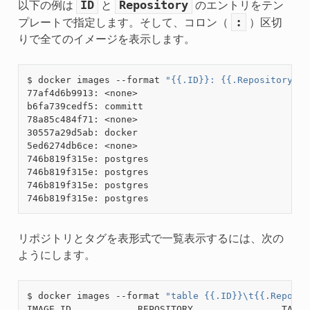
ID
Repository
以下の例は
と
のエントリをテン
:
プレートで指定します。そして、コロン（
）区切
りで全てのイメージを表示します。
$ docker images --format 
"{{.ID}}: {{.Repository}}"
77af4d6b9913: <none>

b6fa739cedf5: committ

78a85c484f71: <none>

30557a29d5ab: docker

5ed6274db6ce: <none>

746b819f315e: postgres

746b819f315e: postgres

746b819f315e: postgres

リポジトリとタグを表形式で一覧表示するには、次の
ようにします。
$ docker images --format 
"table {{.ID}}\t{{.Reposit
IMAGE ID            REPOSITORY                TAG
