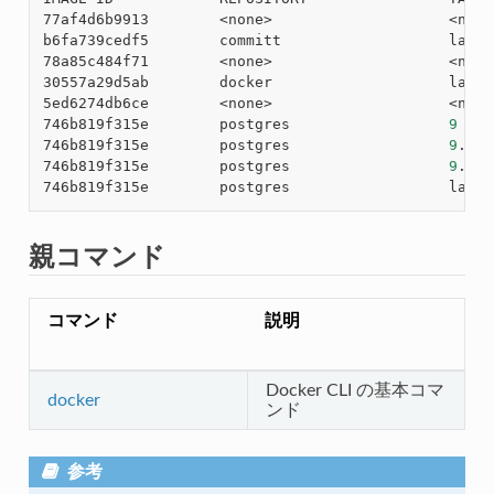
77af4d6b9913        <none>                    <none>
b6fa739cedf5        committ                   latest
78a85c484f71        <none>                    <none>
30557a29d5ab        docker                    latest
5ed6274db6ce        <none>                    <none>
746b819f315e        postgres                  
9
746b819f315e        postgres                  
9
.3

746b819f315e        postgres                  
9
.3.5

親コマンド
コマンド
説明
Docker CLI の基本コマ
docker
ンド
参考