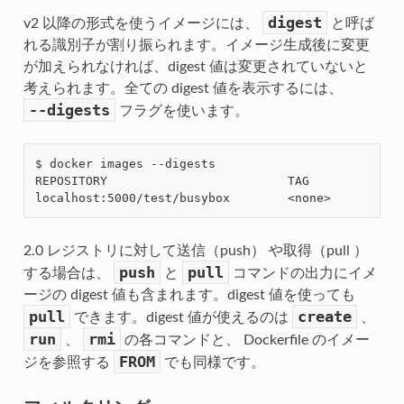
digest
v2 以降の形式を使うイメージには、
と呼ば
れる識別子が割り振られます。イメージ生成後に変更
が加えられなければ、digest 値は変更されていないと
考えられます。全ての digest 値を表示するには、
--digests
フラグを使います。
$ docker images --digests

REPOSITORY                         TAG             
localhost:5000/test/busybox        <none>          
2.0 レジストリに対して送信（push） や取得（pull ）
push
pull
する場合は、
と
コマンドの出力にイメ
ージの digest 値も含まれます。digest 値を使っても
pull
create
できます。digest 値が使えるのは
、
run
rmi
、
の各コマンドと、 Dockerfile のイメー
FROM
ジを参照する
でも同様です。