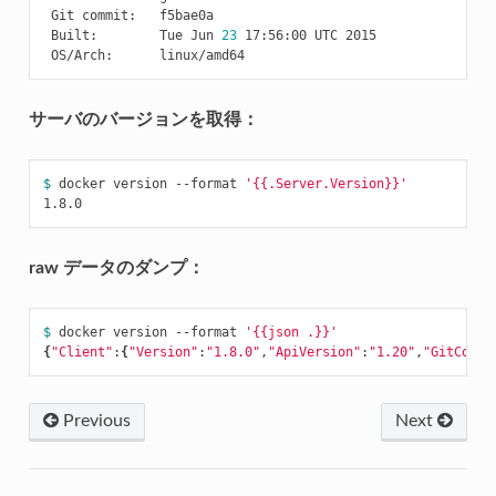
 Git commit:   f5bae0a

 Built:        Tue Jun 
23
 17:56:00 UTC 2015

サーバのバージョンを取得：
$ 
docker version --format 
'{{.Server.Version}}'
raw データのダンプ：
$ 
docker version --format 
'{{json .}}'
{
"Client"
:
{
"Version"
:
"1.8.0"
,
"ApiVersion"
:
"1.20"
,
"GitCommi
Previous
Next